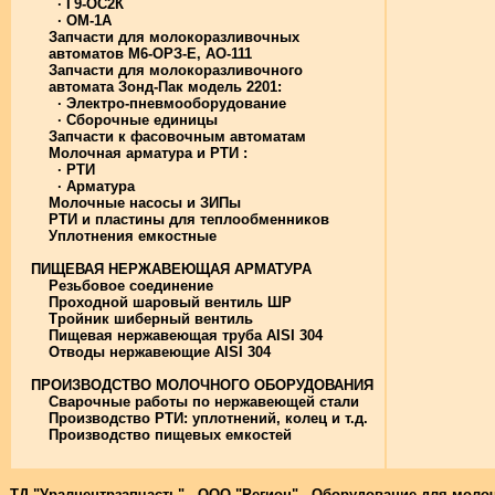
· Г9-ОС2К
· ОМ-1А
Запчасти для молокоразливочных
автоматов М6-ОРЗ-Е, АО-111
Запчасти для молокоразливочного
автомата Зонд-Пак модель 2201:
· Электро-пневмооборудование
· Сборочные единицы
Запчасти к фасовочным автоматам
Молочная арматура и РТИ :
· РТИ
· Арматура
Молочные насосы и ЗИПы
РТИ и пластины для теплообменников
Уплотнения емкостные
ПИЩЕВАЯ НЕРЖАВЕЮЩАЯ АРМАТУРА
Резьбовое соединение
Проходной шаровый вентиль ШР
Тройник шиберный вентиль
Пищевая нержавеющая труба AISI 304
Отводы нержавеющие AISI 304
ПРОИЗВОДСТВО МОЛОЧНОГО ОБОРУДОВАНИЯ
Сварочные работы по нержавеющей стали
Производство РТИ: уплотнений, колец и т.д.
Производство пищевых емкостей
ТД "Уралцентрзапчасть" - ООО "Регион" - Оборудование для мол