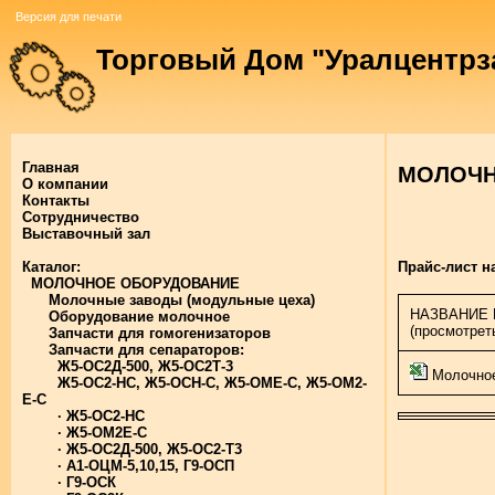
Торговый Дом "Уралцентрза
Главная
МОЛОЧН
О компании
Контакты
Сотрудничество
Выставочный зал
Прайс-лист н
Каталог:
МОЛОЧНОЕ ОБОРУДОВАНИЕ
Молочные заводы (модульные цеха)
НАЗВАНИЕ 
Оборудование молочное
(просмотрет
Запчасти для гомогенизаторов
Запчасти для сепараторов:
Ж5-ОС2Д-500, Ж5-ОС2Т-3
Молочное 
Ж5-ОС2-НС, Ж5-ОСН-С, Ж5-ОМЕ-С, Ж5-ОМ2-
Е-С
· Ж5-ОС2-НС
· Ж5-ОМ2Е-С
· Ж5-ОС2Д-500, Ж5-ОС2-Т3
· А1-ОЦМ-5,10,15, Г9-ОСП
· Г9-ОСК