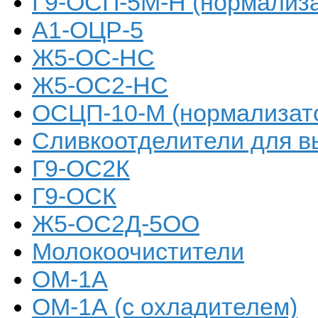
Г9-ОСП-5М-Н (нормализа
А1-ОЦР-5
Ж5-ОС-НС
Ж5-ОС2-НС
ОСЦП-10-М (нормализат
Сливкоотделители для в
Г9-ОС2К
Г9-ОСК
Ж5-ОС2Д-5ОО
Молокоочистители
ОМ-1А
ОМ-1А (с охладителем)