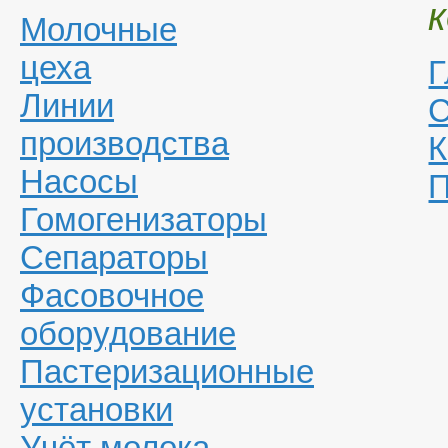
Молочные
цеха
Г
Линии
С
производства
К
Насосы
П
Гомогенизаторы
Сепараторы
Фасовочное
оборудование
Пастеризационные
установки
Учёт молока