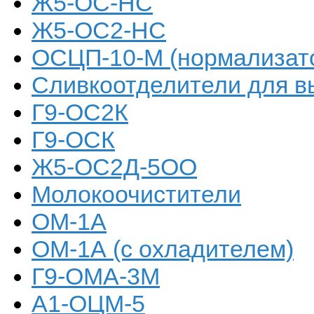
Ж5-ОС-НС
Ж5-ОС2-НС
ОСЦП-10-М (нормализат
Сливкоотделители для в
Г9-ОС2К
Г9-ОСК
Ж5-ОС2Д-5ОО
Молокоочистители
ОМ-1А
ОМ-1А (с охладителем)
Г9-ОМА-3М
А1-ОЦМ-5