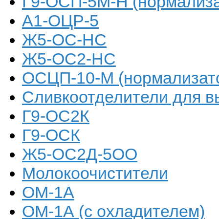
Г9-ОСП-5М-Н (нормализа
А1-ОЦР-5
Ж5-ОС-НС
Ж5-ОС2-НС
ОСЦП-10-М (нормализат
Сливкоотделители для в
Г9-ОС2К
Г9-ОСК
Ж5-ОС2Д-5ОО
Молокоочистители
ОМ-1А
ОМ-1А (с охладителем)